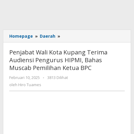
Penjabat
Homepage
»
Daerah
»
Wali
Kota
Penjabat Wali Kota Kupang Terima
Kupang
Audiensi Pengurus HIPMI, Bahas
Terima
Muscab Pemilihan Ketua BPC
Audiensi
Pengurus
oleh
Februari 10, 2025
-
3813 Dilihat
HIPMI,
Hiro
oleh
Hiro Tuames
Bahas
Tuames
Muscab
Pemilihan
Ketua
BPC