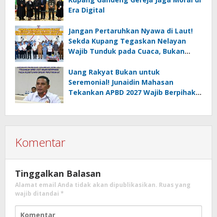
Era Digital
Jangan Pertaruhkan Nyawa di Laut!
Sekda Kupang Tegaskan Nelayan
Wajib Tunduk pada Cuaca, Bukan
Sekadar Kejar Hasil
Uang Rakyat Bukan untuk
Seremonial! Junaidin Mahasan
Tekankan APBD 2027 Wajib Berpihak
pada Kebutuhan Dasar Masyarakat
Komentar
Tinggalkan Balasan
Alamat email Anda tidak akan dipublikasikan.
Ruas yang
wajib ditandai
*