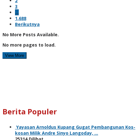
2
3
…
1,688
Berikutnya
No More Posts Available.
No more pages to load.
View More
Berita Populer
Yayasan Arnoldus Kupang Gugat Pembangunan Kos-
kosan Milik Andre Sinyo Langoday, …
25314 Dilihat