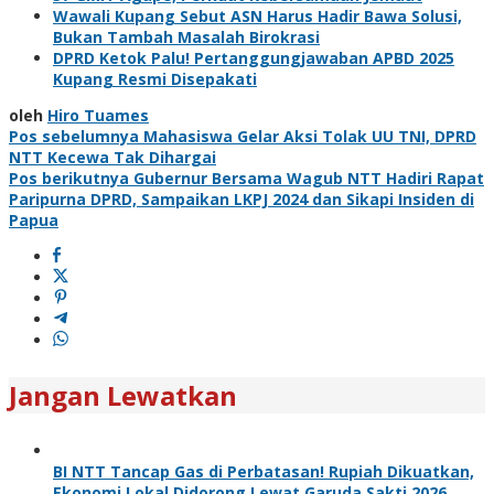
Wawali Kupang Sebut ASN Harus Hadir Bawa Solusi,
Bukan Tambah Masalah Birokrasi
DPRD Ketok Palu! Pertanggungjawaban APBD 2025
Kupang Resmi Disepakati
oleh
Hiro Tuames
Navigasi
Pos sebelumnya
Mahasiswa Gelar Aksi Tolak UU TNI, DPRD
NTT Kecewa Tak Dihargai
pos
Pos berikutnya
Gubernur Bersama Wagub NTT Hadiri Rapat
Paripurna DPRD, Sampaikan LKPJ 2024 dan Sikapi Insiden di
Papua
Jangan Lewatkan
BI NTT Tancap Gas di Perbatasan! Rupiah Dikuatkan,
Ekonomi Lokal Didorong Lewat Garuda Sakti 2026