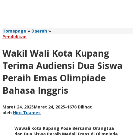
Wakil
Homepage
»
Daerah
»
Wali
Pendidikan
Kota
Kupang
Wakil Wali Kota Kupang
Terima
Audiensi
Terima Audiensi Dua Siswa
Dua
Siswa
Peraih Emas Olimpiade
Peraih
Emas
Bahasa Inggris
Olimpiade
Bahasa
Inggris
oleh
Maret 24, 2025
Maret 24, 2025
-
1678 Dilihat
Hiro
oleh
Hiro Tuames
Tuames
Wawali Kota Kupang Pose Bersama Orangtua
dan Dua Siswa Peraih Medali Emas di Olimpiade