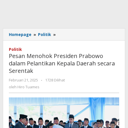
Pesan
Homepage
»
Politik
»
Menohok
Presiden
Politik
Prabowo
Pesan Menohok Presiden Prabowo
dalam
dalam Pelantikan Kepala Daerah secara
Pelantikan
Serentak
Kepala
Daerah
oleh
Februari 21, 2025
-
1728 Dilihat
secara
Hiro
oleh
Hiro Tuames
Serentak
Tuames