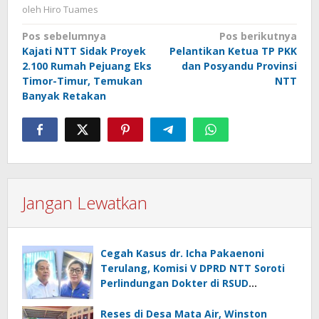
oleh
Hiro Tuames
Navigasi
Pos sebelumnya
Pos berikutnya
Kajati NTT Sidak Proyek
Pelantikan Ketua TP PKK
pos
2.100 Rumah Pejuang Eks
dan Posyandu Provinsi
Timor-Timur, Temukan
NTT
Banyak Retakan
Jangan Lewatkan
Cegah Kasus dr. Icha Pakaenoni
Terulang, Komisi V DPRD NTT Soroti
Perlindungan Dokter di RSUD
Johannes Kupang
Reses di Desa Mata Air, Winston