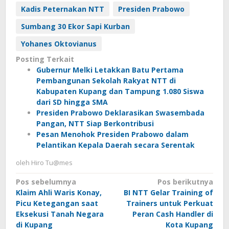
Kadis Peternakan NTT
Presiden Prabowo
Sumbang 30 Ekor Sapi Kurban
Yohanes Oktovianus
Posting Terkait
Gubernur Melki Letakkan Batu Pertama
Pembangunan Sekolah Rakyat NTT di
Kabupaten Kupang dan Tampung 1.080 Siswa
dari SD hingga SMA
Presiden Prabowo Deklarasikan Swasembada
Pangan, NTT Siap Berkontribusi
Pesan Menohok Presiden Prabowo dalam
Pelantikan Kepala Daerah secara Serentak
oleh
Hiro Tu@mes
Navigasi
Pos sebelumnya
Pos berikutnya
Klaim Ahli Waris Konay,
BI NTT Gelar Training of
pos
Picu Ketegangan saat
Trainers untuk Perkuat
Eksekusi Tanah Negara
Peran Cash Handler di
di Kupang
Kota Kupang