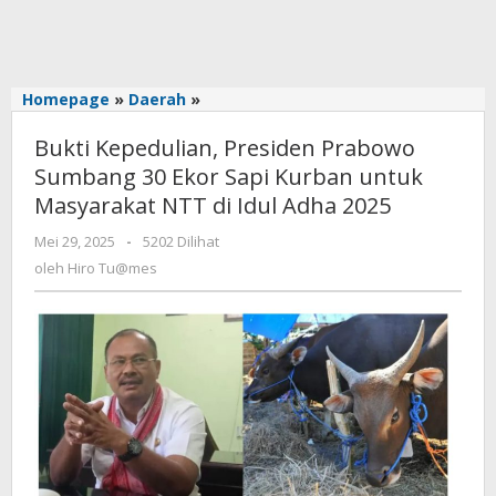
Bukti
Homepage
»
Daerah
»
Kepedulian,
Bukti Kepedulian, Presiden Prabowo
Presiden
Prabowo
Sumbang 30 Ekor Sapi Kurban untuk
Sumbang
Masyarakat NTT di Idul Adha 2025
30
Ekor
oleh
Mei 29, 2025
-
5202 Dilihat
Hiro
Sapi
oleh
Hiro Tu@mes
Tu@mes
Kurban
untuk
Masyarakat
NTT
di
Idul
Adha
2025