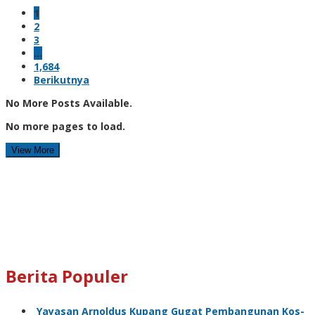
1
2
3
…
1,684
Berikutnya
No More Posts Available.
No more pages to load.
View More
Berita Populer
Yayasan Arnoldus Kupang Gugat Pembangunan Kos-