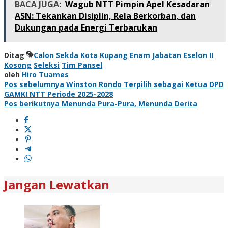
BACA JUGA:
Wagub NTT Pimpin Apel Kesadaran
ASN: Tekankan Disiplin, Rela Berkorban, dan
Dukungan pada Energi Terbarukan
Ditag
Calon Sekda Kota Kupang
Enam Jabatan Eselon II
Kosong
Seleksi
Tim Pansel
oleh
Hiro Tuames
Navigasi
Pos sebelumnya
Winston Rondo Terpilih sebagai Ketua DPD
GAMKI NTT Periode 2025-2028
pos
Pos berikutnya
Menunda Pura-Pura, Menunda Derita
Jangan Lewatkan