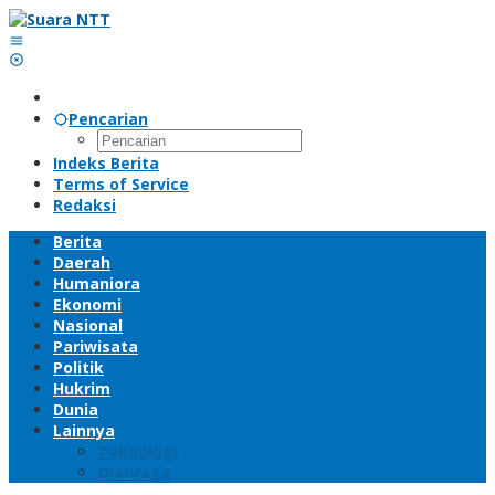
Lewati
ke
konten
Pencarian
Indeks Berita
Terms of Service
Redaksi
Berita
Daerah
Humaniora
Ekonomi
Nasional
Pariwisata
Politik
Hukrim
Dunia
Lainnya
Teknologi
Olahraga