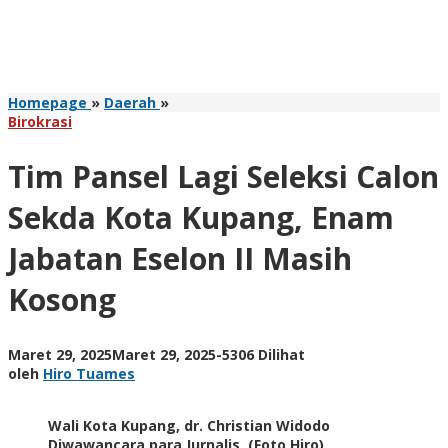
Tim
Homepage
»
Daerah
»
Pansel Lagi
Birokrasi
Seleksi
Calon
Tim Pansel Lagi Seleksi Calon
Sekda
Kota
Sekda Kota Kupang, Enam
Kupang,
Enam
Jabatan Eselon II Masih
Jabatan
Eselon
Kosong
II
Masih
Kosong
oleh
Maret 29, 2025
Maret 29, 2025
-
5306 Dilihat
Hiro
oleh
Hiro Tuames
Tuames
Wali Kota Kupang, dr. Christian Widodo
Diwawancara para Jurnalis. (Foto Hiro)