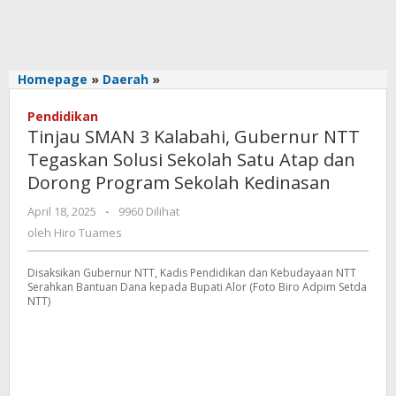
Tinjau
Homepage
»
Daerah
»
SMAN
3
Pendidikan
Tinjau SMAN 3 Kalabahi, Gubernur NTT
Kalabahi,
Gubernur
Tegaskan Solusi Sekolah Satu Atap dan
NTT
Dorong Program Sekolah Kedinasan
Tegaskan
Solusi
oleh
April 18, 2025
-
9960 Dilihat
Hiro
Sekolah
oleh
Hiro Tuames
Tuames
Satu
Atap
Disaksikan Gubernur NTT, Kadis Pendidikan dan Kebudayaan NTT
dan
Serahkan Bantuan Dana kepada Bupati Alor (Foto Biro Adpim Setda
Dorong
NTT)
Program
Sekolah
Kedinasan