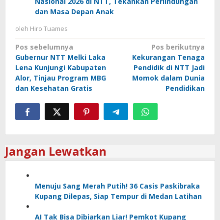
Nasional 2026 di NTT, Tekankan Perlindungan
dan Masa Depan Anak
oleh
Hiro Tuames
Navigasi
Pos sebelumnya
Pos berikutnya
Gubernur NTT Melki Laka
Kekurangan Tenaga
pos
Lena Kunjungi Kabupaten
Pendidik di NTT Jadi
Alor, Tinjau Program MBG
Momok dalam Dunia
dan Kesehatan Gratis
Pendidikan
Jangan Lewatkan
Menuju Sang Merah Putih! 36 Casis Paskibraka
Kupang Dilepas, Siap Tempur di Medan Latihan
AI Tak Bisa Dibiarkan Liar! Pemkot Kupang