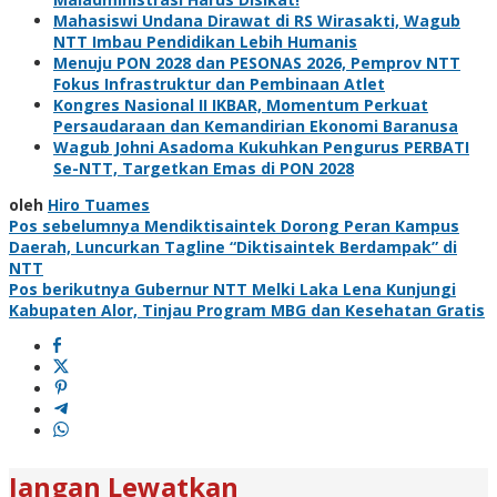
Mahasiswi Undana Dirawat di RS Wirasakti, Wagub
NTT Imbau Pendidikan Lebih Humanis
Menuju PON 2028 dan PESONAS 2026, Pemprov NTT
Fokus Infrastruktur dan Pembinaan Atlet
Kongres Nasional II IKBAR, Momentum Perkuat
Persaudaraan dan Kemandirian Ekonomi Baranusa
Wagub Johni Asadoma Kukuhkan Pengurus PERBATI
Se-NTT, Targetkan Emas di PON 2028
oleh
Hiro Tuames
Navigasi
Pos sebelumnya
Mendiktisaintek Dorong Peran Kampus
Daerah, Luncurkan Tagline “Diktisaintek Berdampak” di
pos
NTT
Pos berikutnya
Gubernur NTT Melki Laka Lena Kunjungi
Kabupaten Alor, Tinjau Program MBG dan Kesehatan Gratis
Jangan Lewatkan