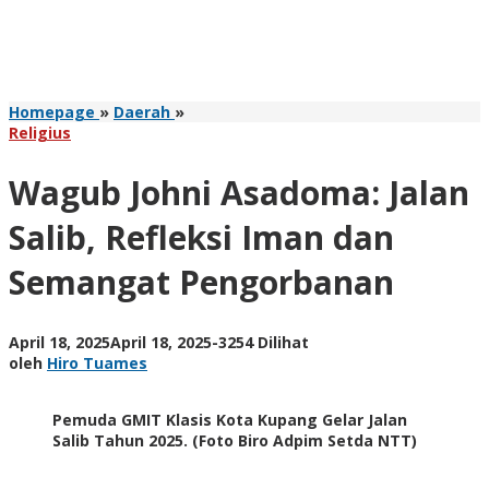
Wagub
Homepage
»
Daerah
»
Johni
Religius
Asadoma:
Jalan
Wagub Johni Asadoma: Jalan
Salib,
Refleksi
Salib, Refleksi Iman dan
Iman
dan
Semangat Pengorbanan
Semangat
Pengorbanan
oleh
April 18, 2025
April 18, 2025
-
3254 Dilihat
Hiro
oleh
Hiro Tuames
Tuames
Pemuda GMIT Klasis Kota Kupang Gelar Jalan
Salib Tahun 2025. (Foto Biro Adpim Setda NTT)