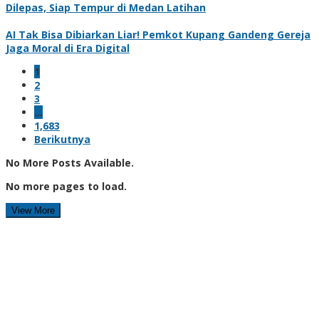
Dilepas, Siap Tempur di Medan Latihan
AI Tak Bisa Dibiarkan Liar! Pemkot Kupang Gandeng Gereja
Jaga Moral di Era Digital
1
2
3
…
1,683
Berikutnya
No More Posts Available.
No more pages to load.
View More