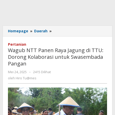
Wagub
Homepage
»
Daerah
»
NTT
Panen
Pertanian
Raya
Wagub NTT Panen Raya Jagung di TTU:
Jagung
Dorong Kolaborasi untuk Swasembada
di
Pangan
TTU:
Dorong
oleh
Mei 24, 2025
-
2415 Dilihat
Kolaborasi
Hiro
oleh
Hiro Tu@mes
untuk
Tu@mes
Swasembada
Pangan