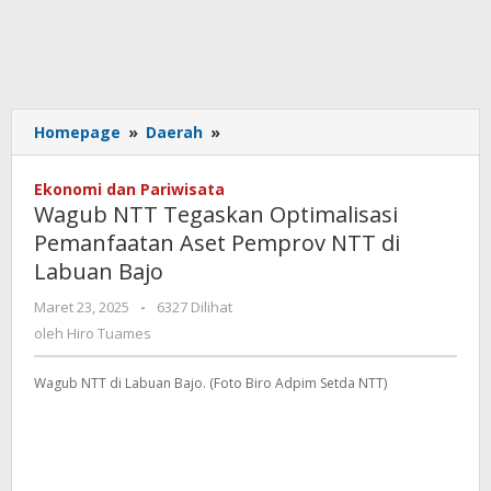
Wagub
Homepage
»
Daerah
»
NTT
Tegaskan
Ekonomi dan Pariwisata
Optimalisasi
Wagub NTT Tegaskan Optimalisasi
Pemanfaatan
Pemanfaatan Aset Pemprov NTT di
Aset
Labuan Bajo
Pemprov
NTT
oleh
Maret 23, 2025
-
6327 Dilihat
di
Hiro
oleh
Hiro Tuames
Labuan
Tuames
Bajo
Wagub NTT di Labuan Bajo. (Foto Biro Adpim Setda NTT)