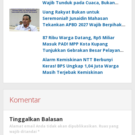
Wajib Tunduk pada Cuaca, Bukan
Sekadar Kejar Hasil
Uang Rakyat Bukan untuk
Seremonial! Junaidin Mahasan
Tekankan APBD 2027 Wajib Berpihak
pada Kebutuhan Dasar Masyarakat
87 Ribu Warga Datang, Rp5 Miliar
Masuk PAD! MPP Kota Kupang
Tunjukkan Gebrakan Besar Pelayanan
Publik
Alarm Kemiskinan NTT Berbunyi
Keras! BPS Ungkap 1,04 Juta Warga
Masih Terjebak Kemiskinan
Komentar
Tinggalkan Balasan
Alamat email Anda tidak akan dipublikasikan.
Ruas yang
wajib ditandai
*