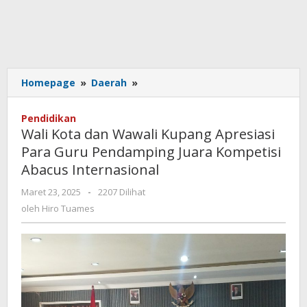
Wali
Homepage
»
Daerah
»
Kota
dan
Pendidikan
Wawali
Wali Kota dan Wawali Kupang Apresiasi
Kupang
Para Guru Pendamping Juara Kompetisi
Apresiasi
Abacus Internasional
Para
Guru
oleh
Maret 23, 2025
-
2207 Dilihat
Pendamping
Hiro
oleh
Hiro Tuames
Juara
Tuames
Kompetisi
Abacus
Internasional