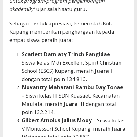
untuk program-program pengembangan
akademik,”
ujar salah satu guru.
Sebagai bentuk apresiasi, Pemerintah Kota
Kupang memberikan penghargaan kepada
empat siswa peraih juara:
Scarlett Damiaty Trinch Fangidae
–
Siswa kelas IV di Excellent Spirit Christian
School (ESCS) Kupang, meraih
Juara II
dengan total poin 134.816.
Novantry Maharani Rambu Day Tonael
– Siswi kelas III SDN Kuasaet, Kecamatan
Maulafa, meraih
Juara III
dengan total
poin 132.214.
Gilbert Arnolus Julius Mooy
– Siswa kelas
V Montessori School Kupang, meraih
Juara
IV
dengan total poin 79.867.