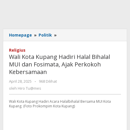
Wali
Homepage
»
Politik
»
Kota
Kupang
Religius
Hadiri
Wali Kota Kupang Hadiri Halal Bihalal
Halal
MUI dan Fosimata, Ajak Perkokoh
Bihalal
Kebersamaan
MUI
dan
oleh
April 28, 2025
-
968 Dilihat
Fosimata,
Hiro
oleh
Hiro Tu@mes
Ajak
Tu@mes
Perkokoh
Kebersamaan
Wali Kota Kupang Hadiri Acara Halalbihalal Bersama MUI Kota
Kupang. (Foto Prokompim Kota Kupang)