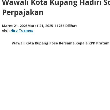
Wawali Kota Kupang Hadiri Sos
Sosialisasi
Core
Perpajakan
Tax,
Dorong
Transparansi
oleh
Maret 21, 2025
Maret 21, 2025
-
11756 Dilihat
dan
Hiro
oleh
Hiro Tuames
Efisiensi
Tuames
Perpajakan
Wawali Kota Kupang Pose Bersama Kepala KPP Pratam