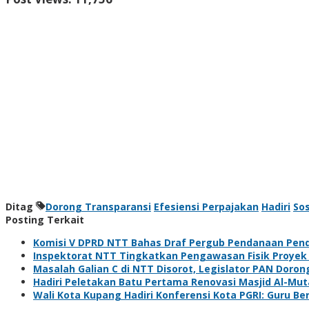
Ditag
Dorong Transparansi
Efesiensi Perpajakan
Hadiri
Sos
Posting Terkait
Komisi V DPRD NTT Bahas Draf Pergub Pendanaan Pend
Inspektorat NTT Tingkatkan Pengawasan Fisik Proyek 
Masalah Galian C di NTT Disorot, Legislator PAN Doron
Hadiri Peletakan Batu Pertama Renovasi Masjid Al-M
Wali Kota Kupang Hadiri Konferensi Kota PGRI: Guru B