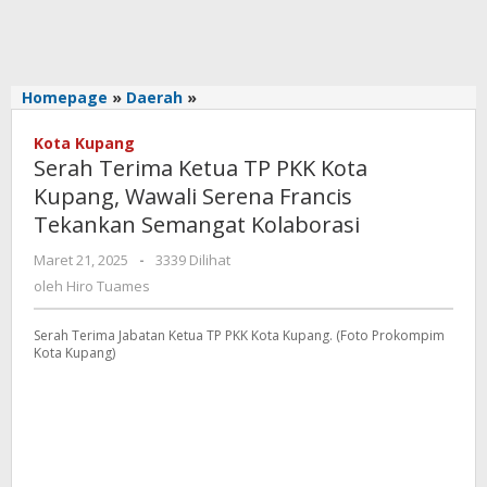
Serah
Homepage
»
Daerah
»
Terima
Ketua
Kota Kupang
Serah Terima Ketua TP PKK Kota
TP
PKK
Kupang, Wawali Serena Francis
Kota
Tekankan Semangat Kolaborasi
Kupang,
Wawali
oleh
Maret 21, 2025
-
3339 Dilihat
Hiro
Serena
oleh
Hiro Tuames
Tuames
Francis
Tekankan
Serah Terima Jabatan Ketua TP PKK Kota Kupang. (Foto Prokompim
Semangat
Kota Kupang)
Kolaborasi