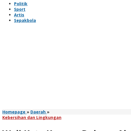
Politik
Sport
Artis
Sepakbola
Wali
Homepage
»
Daerah
»
Kota
Kebersihan dan Lingkungan
Kupang
Dukung