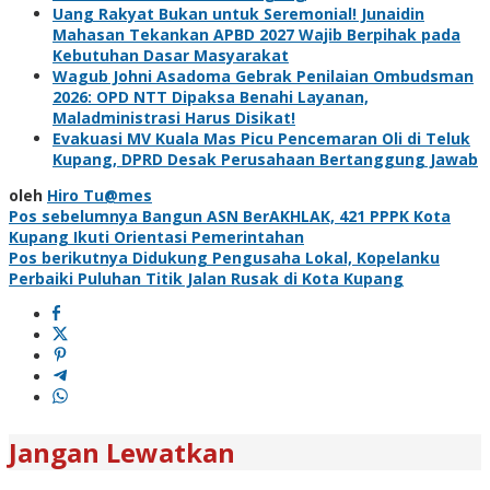
Uang Rakyat Bukan untuk Seremonial! Junaidin
Mahasan Tekankan APBD 2027 Wajib Berpihak pada
Kebutuhan Dasar Masyarakat
Wagub Johni Asadoma Gebrak Penilaian Ombudsman
2026: OPD NTT Dipaksa Benahi Layanan,
Maladministrasi Harus Disikat!
Evakuasi MV Kuala Mas Picu Pencemaran Oli di Teluk
Kupang, DPRD Desak Perusahaan Bertanggung Jawab
oleh
Hiro Tu@mes
Navigasi
Pos sebelumnya
Bangun ASN BerAKHLAK, 421 PPPK Kota
Kupang Ikuti Orientasi Pemerintahan
pos
Pos berikutnya
Didukung Pengusaha Lokal, Kopelanku
Perbaiki Puluhan Titik Jalan Rusak di Kota Kupang
Jangan Lewatkan