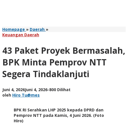
43
Homepage
»
Daerah
»
Paket
Keuangan Daerah
Proyek
Bermasalah,
43 Paket Proyek Bermasalah,
BPK
Minta
BPK Minta Pemprov NTT
Pemprov
NTT
Segera Tindaklanjuti
Segera
Tindaklanjuti
oleh
Juni 4, 2026
Juni 4, 2026
-
800 Dilihat
Hiro
oleh
Hiro Tu@mes
Tu@mes
BPK RI Serahkan LHP 2025 kepada DPRD dan
Pemprov NTT pada Kamis, 4 Juni 2026. (Foto
Hiro)