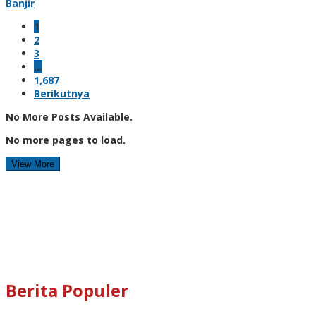
Banjir
1
2
3
…
1,687
Berikutnya
No More Posts Available.
No more pages to load.
View More
Berita Populer