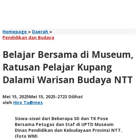
Belajar
Homepage
»
Daerah
»
Bersama
Pendidikan dan Budaya
di
Museum,
Belajar Bersama di Museum,
Ratusan
Pelajar
Ratusan Pelajar Kupang
Kupang
Dalami
Dalami Warisan Budaya NTT
Warisan
Budaya
NTT
oleh
Mei 15, 2025
Mei 15, 2025
-
2723 Dilihat
Hiro
oleh
Hiro Tu@mes
Tu@mes
Siswa-siswi dari Beberapa SD dan TK Pose
Bersama Petugas dan Staf di UPTD Museum
Dinas Pendidikan dan Kebudayaan Provinsi NTT.
(Foto WM)