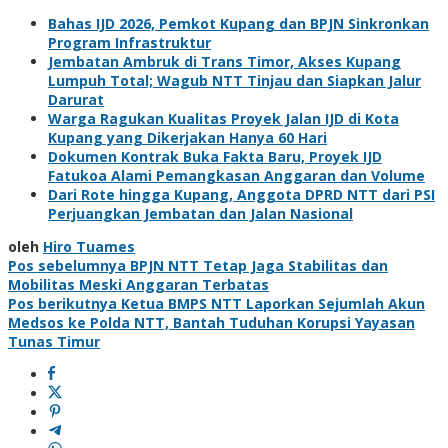
Bahas IJD 2026, Pemkot Kupang dan BPJN Sinkronkan
Program Infrastruktur
Jembatan Ambruk di Trans Timor, Akses Kupang
Lumpuh Total; Wagub NTT Tinjau dan Siapkan Jalur
Darurat
Warga Ragukan Kualitas Proyek Jalan IJD di Kota
Kupang yang Dikerjakan Hanya 60 Hari
Dokumen Kontrak Buka Fakta Baru, Proyek IJD
Fatukoa Alami Pemangkasan Anggaran dan Volume
Dari Rote hingga Kupang, Anggota DPRD NTT dari PSI
Perjuangkan Jembatan dan Jalan Nasional
oleh
Hiro Tuames
Navigasi
Pos sebelumnya
BPJN NTT Tetap Jaga Stabilitas dan
Mobilitas Meski Anggaran Terbatas
pos
Pos berikutnya
Ketua BMPS NTT Laporkan Sejumlah Akun
Medsos ke Polda NTT, Bantah Tuduhan Korupsi Yayasan
Tunas Timur