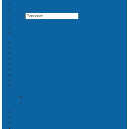
Pencarian
Indeks Berita
Terms of Service
Redaksi
Berita
Daerah
Humaniora
Ekonomi
Nasional
Pariwisata
Politik
Hukrim
Dunia
Lainnya
Teknologi
Olahraga
Politik
Sport
Artis
Sepakbola