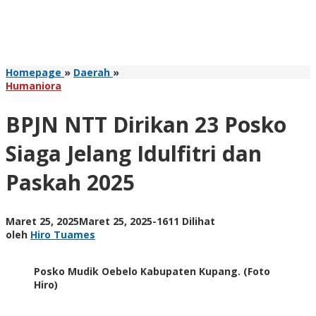
BPJN
Homepage
»
Daerah
»
NTT
Humaniora
Dirikan
23
BPJN NTT Dirikan 23 Posko
Posko
Siaga
Siaga Jelang Idulfitri dan
Jelang
Idulfitri
Paskah 2025
dan
Paskah
2025
oleh
Maret 25, 2025
Maret 25, 2025
-
1611 Dilihat
Hiro
oleh
Hiro Tuames
Tuames
Posko Mudik Oebelo Kabupaten Kupang. (Foto
Hiro)