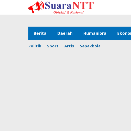
Lewati
ke
konten
Berita
Daerah
Humaniora
Ekono
Politik
Sport
Artis
Sepakbola