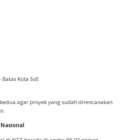
– Batas Kota SoE
kedua agar proyek yang sudah direncanakan
s.
 Nasional
nal di NTT berada di angka 96,03 persen.