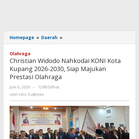
Christian
Homepage
»
Daerah
»
Widodo
Nahkodai
Olahraga
KONI
Christian Widodo Nahkodai KONI Kota
Kota
Kupang 2026-2030, Siap Majukan
Kupang
Prestasi Olahraga
2026-
2030,
oleh
Juni 6, 2026
-
1298 Dilihat
Siap
Hiro
oleh
Hiro Tu@mes
Majukan
Tu@mes
Prestasi
Olahraga