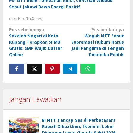
PSI NTT Bidik Tambahan Kursi, Christian Widodo
Sebut Jokowi Bawa Energi Positif
oleh
Hiro Tu@mes
Navigasi
Pos sebelumnya
Pos berikutnya
Sekolah Negeri di Kota
Wagub NTT Sebut
pos
Kupang Terapkan SPMB
Supremasi Hukum Harus
Gratis, SMP Wajib Daftar
Jadi Panglima di Tengah
Online
Dinamika Politik
Jangan Lewatkan
BI NTT Tancap Gas di Perbatasan!
Rupiah Dikuatkan, Ekonomi Lokal
Didorong Lewat Garuda Sakti 2026