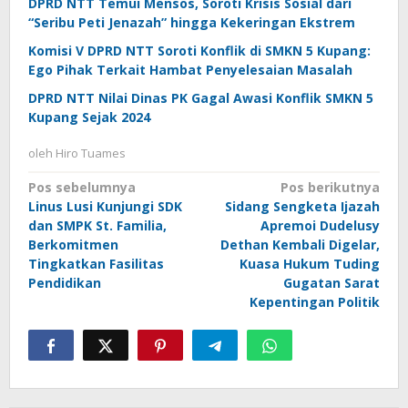
DPRD NTT Temui Mensos, Soroti Krisis Sosial dari
“Seribu Peti Jenazah” hingga Kekeringan Ekstrem
Komisi V DPRD NTT Soroti Konflik di SMKN 5 Kupang:
Ego Pihak Terkait Hambat Penyelesaian Masalah
DPRD NTT Nilai Dinas PK Gagal Awasi Konflik SMKN 5
Kupang Sejak 2024
oleh
Hiro Tuames
Navigasi
Pos sebelumnya
Pos berikutnya
Linus Lusi Kunjungi SDK
Sidang Sengketa Ijazah
pos
dan SMPK St. Familia,
Apremoi Dudelusy
Berkomitmen
Dethan Kembali Digelar,
Tingkatkan Fasilitas
Kuasa Hukum Tuding
Pendidikan
Gugatan Sarat
Kepentingan Politik