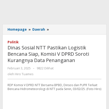
Dinas
Homepage
»
Daerah
»
Sosial
NTT
Politik
Pastikan
Dinas Sosial NTT Pastikan Logistik
Logistik
Bencana Siap, Komisi V DPRD Soroti
Bencana
Kurangnya Data Penanganan
Siap,
Komisi
oleh
Februari 3, 2025
-
9822 Dilihat
V
Hiro
oleh
Hiro Tuames
DPRD
Tuames
Soroti
Kurangnya
RDP Komisi V DPRD NTT Bersama BPBD, Dinsos dan PUPR Terkait
Bencana Hidrometeorologi di NTT pada Senin, 03/02/25. (Foto Hiro)
Data
Penanganan