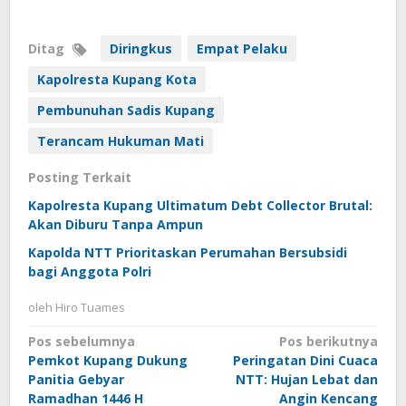
Ditag
Diringkus
Empat Pelaku
Kapolresta Kupang Kota
Pembunuhan Sadis Kupang
Terancam Hukuman Mati
Posting Terkait
Kapolresta Kupang Ultimatum Debt Collector Brutal:
Akan Diburu Tanpa Ampun
Kapolda NTT Prioritaskan Perumahan Bersubsidi
bagi Anggota Polri
oleh
Hiro Tuames
Navigasi
Pos sebelumnya
Pos berikutnya
Pemkot Kupang Dukung
Peringatan Dini Cuaca
pos
Panitia Gebyar
NTT: Hujan Lebat dan
Ramadhan 1446 H
Angin Kencang