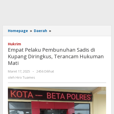
Empat
Homepage
»
Daerah
»
Pelaku
Pembunuhan
Hukrim
Sadis
Empat Pelaku Pembunuhan Sadis di
di
Kupang Diringkus, Terancam Hukuman
Kupang
Mati
Diringkus,
Terancam
oleh
Maret 17, 2025
-
2456 Dilihat
Hukuman
Hiro
oleh
Hiro Tuames
Mati
Tuames