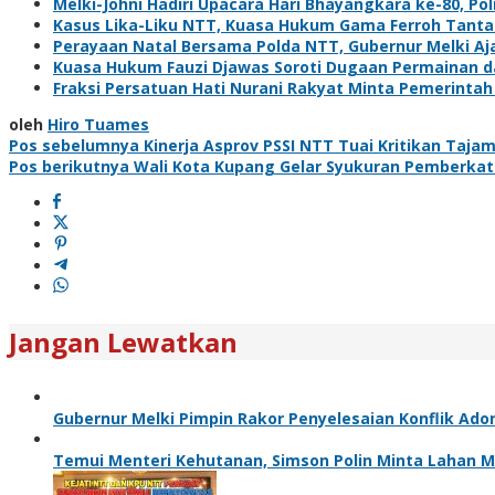
Melki-Johni Hadiri Upacara Hari Bhayangkara ke-80, Po
Kasus Lika-Liku NTT, Kuasa Hukum Gama Ferroh Tant
Perayaan Natal Bersama Polda NTT, Gubernur Melki Aja
Kuasa Hukum Fauzi Djawas Soroti Dugaan Permainan d
Fraksi Persatuan Hati Nurani Rakyat Minta Pemerintah
oleh
Hiro Tuames
Navigasi
Pos sebelumnya
Kinerja Asprov PSSI NTT Tuai Kritikan Taja
Pos berikutnya
Wali Kota Kupang Gelar Syukuran Pemberka
pos
Jangan Lewatkan
Gubernur Melki Pimpin Rakor Penyelesaian Konflik Ad
Temui Menteri Kehutanan, Simson Polin Minta Lahan Ma