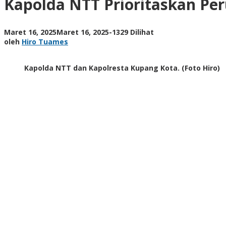
Kapolda NTT Prioritaskan Per
Bersubsidi
bagi
Anggota
oleh
Maret 16, 2025
Maret 16, 2025
-
1329 Dilihat
Polri
Hiro
oleh
Hiro Tuames
Tuames
Kapolda NTT dan Kapolresta Kupang Kota. (Foto Hiro)