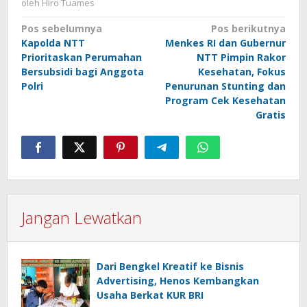
oleh
Hiro Tuames
Navigasi
Pos sebelumnya
Pos berikutnya
Kapolda NTT
Menkes RI dan Gubernur
pos
Prioritaskan Perumahan
NTT Pimpin Rakor
Bersubsidi bagi Anggota
Kesehatan, Fokus
Polri
Penurunan Stunting dan
Program Cek Kesehatan
Gratis
Jangan Lewatkan
Dari Bengkel Kreatif ke Bisnis
Advertising, Henos Kembangkan
Usaha Berkat KUR BRI