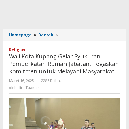
Wali
Homepage
»
Daerah
»
Kota
Kupang
Religius
Gelar
Wali Kota Kupang Gelar Syukuran
Syukuran
Pemberkatan Rumah Jabatan, Tegaskan
Pemberkatan
Komitmen untuk Melayani Masyarakat
Rumah
Jabatan,
oleh
Maret 16, 2025
-
2286 Dilihat
Tegaskan
Hiro
oleh
Hiro Tuames
Komitmen
Tuames
untuk
Melayani
Masyarakat