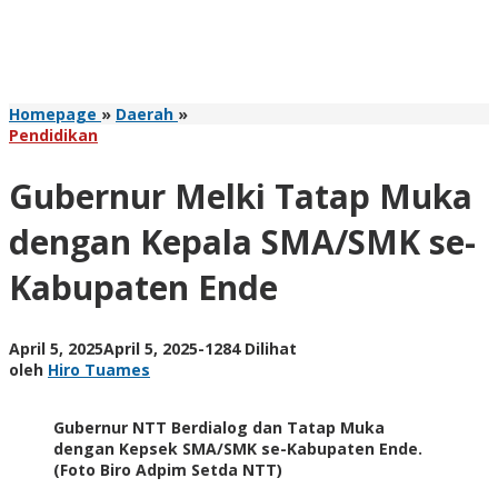
Gubernur
Homepage
»
Daerah
»
Melki
Pendidikan
Tatap
Muka
Gubernur Melki Tatap Muka
dengan
Kepala
dengan Kepala SMA/SMK se-
SMA/SMK
se-
Kabupaten Ende
Kabupaten
Ende
oleh
April 5, 2025
April 5, 2025
-
1284 Dilihat
Hiro
oleh
Hiro Tuames
Tuames
Gubernur NTT Berdialog dan Tatap Muka
dengan Kepsek SMA/SMK se-Kabupaten Ende.
(Foto Biro Adpim Setda NTT)