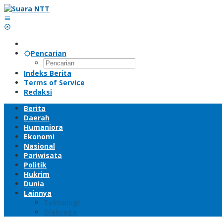
Lewati
ke
konten
Pencarian
Indeks Berita
Terms of Service
Redaksi
Berita
Daerah
Humaniora
Ekonomi
Nasional
Pariwisata
Politik
Hukrim
Dunia
Lainnya
Teknologi
Olahraga