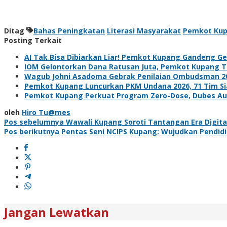
Ditag
Bahas Peningkatan
Literasi Masyarakat
Pemkot Ku
Posting Terkait
AI Tak Bisa Dibiarkan Liar! Pemkot Kupang Gandeng Gere
IOM Gelontorkan Dana Ratusan Juta, Pemkot Kupang 
Wagub Johni Asadoma Gebrak Penilaian Ombudsman 202
Pemkot Kupang Luncurkan PKM Undana 2026, 71 Tim Siap
Pemkot Kupang Perkuat Program Zero-Dose, Dubes Aust
oleh
Hiro Tu@mes
Navigasi
Pos sebelumnya
Wawali Kupang Soroti Tantangan Era Digita
Pos berikutnya
Pentas Seni NCIPS Kupang: Wujudkan Pendid
pos
Jangan Lewatkan