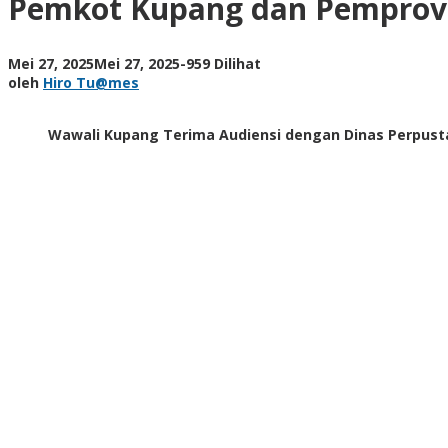
Pemkot Kupang dan Pemprov 
NTT
Bahas
Peningkatan
oleh
Mei 27, 2025
Mei 27, 2025
-
959 Dilihat
Literasi
Hiro
oleh
Hiro Tu@mes
Masyarakat
Tu@mes
Wawali Kupang Terima Audiensi dengan Dinas Perpust