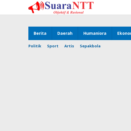
Lewati
ke
konten
Berita
Daerah
Humaniora
Ekono
Politik
Sport
Artis
Sepakbola