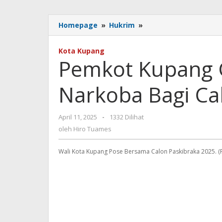
Pemkot
Homepage
»
Hukrim
»
Kupang
Gelar
Kota Kupang
Sosialisasi
Pemkot Kupang Ge
Anti
Narkoba
Narkoba Bagi Ca
Bagi
Calon
Paskibraka
oleh
April 11, 2025
-
1332 Dilihat
2025
Hiro
oleh
Hiro Tuames
Tuames
Wali Kota Kupang Pose Bersama Calon Paskibraka 2025. 