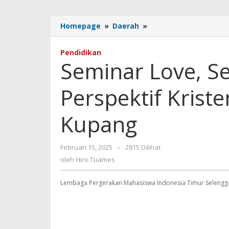
Seminar
Homepage
»
Daerah
»
Love,
Sex
Pendidikan
&
Seminar Love, S
Dating
dalam
Perspektif Kriste
Perspektif
Kristen
Sukses
Kupang
Digelar
di
Kupang
oleh
Februari 15, 2025
-
2815 Dilihat
Hiro
oleh
Hiro Tuames
Tuames
Lembaga Pergerakan Mahasiswa Indonesia Timur Selenggar