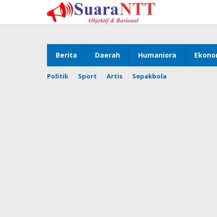
Lewati
ke
konten
Berita
Daerah
Humaniora
Ekono
Politik
Sport
Artis
Sepakbola