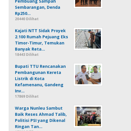
Pembuang Sampah
Sembarangan, Denda
Rp250…
20440 Dilihat
Kajati NTT Sidak Proyek
2.100 Rumah Pejuang Eks
Timor-Timur, Temukan
Banyak Reta…
18443 Dilihat
Bupati TTU Rencanakan
Pembangunan Kereta
Listrik di Kota
Kefamenanu, Gandeng
Inv…
17869 Dilihat
Warga Nunleu Sambut
Baik Reses Ahmad Talib,
Politisi PSI yang Dikenal
Ringan Tan…