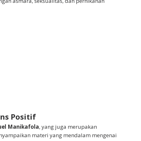
an asmara, seksualitas, dan pernikahan
ns Positif
el Manikafola
, yang juga merupakan
menyampaikan materi yang mendalam mengenai