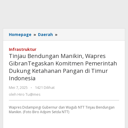
Tinjau
Homepage
»
Daerah
»
Bendungan
Manikin,
Infrastruktur
Wapres
Tinjau Bendungan Manikin, Wapres
GibranTegaskan
GibranTegaskan Komitmen Pemerintah
Komitmen
Dukung Ketahanan Pangan di Timur
Pemerintah
Dukung
Indonesia
Ketahanan
oleh
Mei 7, 2025
-
1421 Dilihat
Pangan
Hiro
di
oleh
Hiro Tu@mes
Tu@mes
Timur
Indonesia
Wapres Didampingi Gubernur dan Wagub NTT Tinjau Bendungan
Manikin. (Foto Biro Adpim Setda NTT)