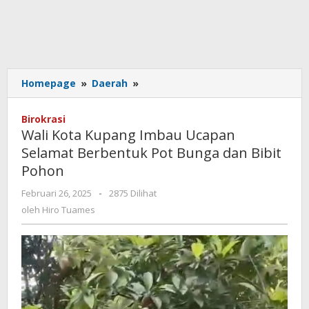
Wali
Homepage
»
Daerah
»
Kota
Kupang
Birokrasi
Imbau
Wali Kota Kupang Imbau Ucapan
Ucapan
Selamat Berbentuk Pot Bunga dan Bibit
Selamat
Pohon
Berbentuk
Pot
oleh
Februari 26, 2025
-
2875 Dilihat
Bunga
Hiro
oleh
Hiro Tuames
dan
Tuames
Bibit
Pohon