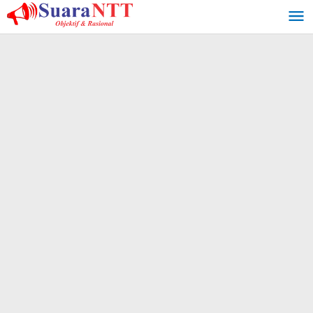
Lewati
ke
konten