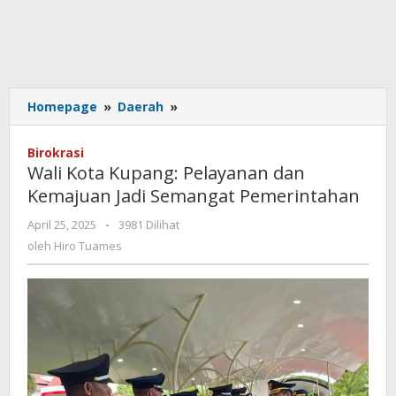
Wali
Homepage
»
Daerah
»
Kota
Kupang:
Birokrasi
Pelayanan
Wali Kota Kupang: Pelayanan dan
dan
Kemajuan Jadi Semangat Pemerintahan
Kemajuan
Jadi
oleh
April 25, 2025
-
3981 Dilihat
Semangat
Hiro
oleh
Hiro Tuames
Pemerintahan
Tuames