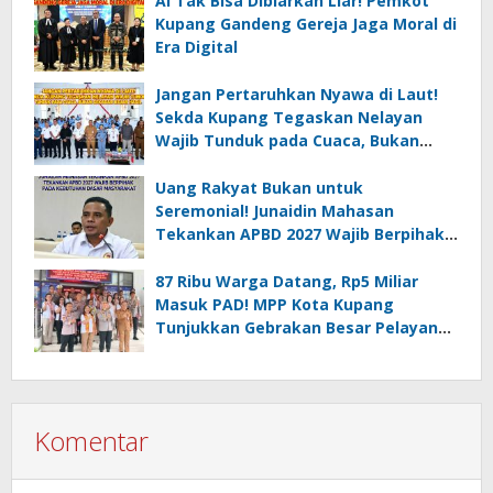
AI Tak Bisa Dibiarkan Liar! Pemkot
Kupang Gandeng Gereja Jaga Moral di
Era Digital
Jangan Pertaruhkan Nyawa di Laut!
Sekda Kupang Tegaskan Nelayan
Wajib Tunduk pada Cuaca, Bukan
Sekadar Kejar Hasil
Uang Rakyat Bukan untuk
Seremonial! Junaidin Mahasan
Tekankan APBD 2027 Wajib Berpihak
pada Kebutuhan Dasar Masyarakat
87 Ribu Warga Datang, Rp5 Miliar
Masuk PAD! MPP Kota Kupang
Tunjukkan Gebrakan Besar Pelayanan
Publik
Komentar