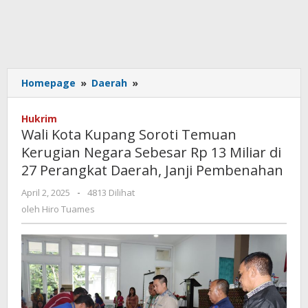
Wali
Homepage
»
Daerah
»
Kota
Kupang
Hukrim
Soroti
Wali Kota Kupang Soroti Temuan
Temuan
Kerugian Negara Sebesar Rp 13 Miliar di
Kerugian
27 Perangkat Daerah, Janji Pembenahan
Negara
Sebesar
oleh
April 2, 2025
-
4813 Dilihat
Rp
Hiro
oleh
Hiro Tuames
13
Tuames
Miliar
di
27
Perangkat
Daerah,
Janji