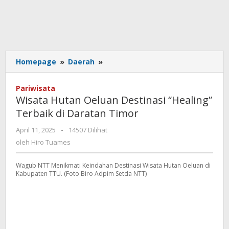
Wisata
Homepage
»
Daerah
»
Hutan
Oeluan
Pariwisata
Destinasi
Wisata Hutan Oeluan Destinasi “Healing”
"Healing"
Terbaik di Daratan Timor
Terbaik
di
oleh
April 11, 2025
-
14507 Dilihat
Daratan
Hiro
oleh
Hiro Tuames
Timor
Tuames
Wagub NTT Menikmati Keindahan Destinasi Wisata Hutan Oeluan di
Kabupaten TTU. (Foto Biro Adpim Setda NTT)