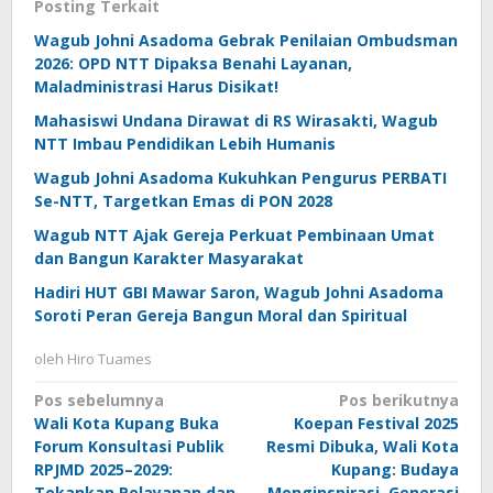
Posting Terkait
Wagub Johni Asadoma Gebrak Penilaian Ombudsman
2026: OPD NTT Dipaksa Benahi Layanan,
Maladministrasi Harus Disikat!
Mahasiswi Undana Dirawat di RS Wirasakti, Wagub
NTT Imbau Pendidikan Lebih Humanis
Wagub Johni Asadoma Kukuhkan Pengurus PERBATI
Se-NTT, Targetkan Emas di PON 2028
Wagub NTT Ajak Gereja Perkuat Pembinaan Umat
dan Bangun Karakter Masyarakat
Hadiri HUT GBI Mawar Saron, Wagub Johni Asadoma
Soroti Peran Gereja Bangun Moral dan Spiritual
oleh
Hiro Tuames
Navigasi
Pos sebelumnya
Pos berikutnya
Wali Kota Kupang Buka
Koepan Festival 2025
pos
Forum Konsultasi Publik
Resmi Dibuka, Wali Kota
RPJMD 2025–2029:
Kupang: Budaya
Tekankan Pelayanan dan
Menginspirasi, Generasi