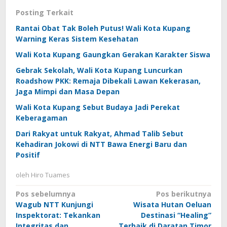
Posting Terkait
Rantai Obat Tak Boleh Putus! Wali Kota Kupang
Warning Keras Sistem Kesehatan
Wali Kota Kupang Gaungkan Gerakan Karakter Siswa
Gebrak Sekolah, Wali Kota Kupang Luncurkan
Roadshow PKK: Remaja Dibekali Lawan Kekerasan,
Jaga Mimpi dan Masa Depan
Wali Kota Kupang Sebut Budaya Jadi Perekat
Keberagaman
Dari Rakyat untuk Rakyat, Ahmad Talib Sebut
Kehadiran Jokowi di NTT Bawa Energi Baru dan
Positif
oleh
Hiro Tuames
Navigasi
Pos sebelumnya
Pos berikutnya
Wagub NTT Kunjungi
Wisata Hutan Oeluan
pos
Inspektorat: Tekankan
Destinasi “Healing”
Integritas dan
Terbaik di Daratan Timor