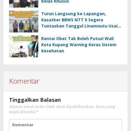
Kelas Khusus
Turun Langsung ke Lapangan,
Kasatker BBWS NTT II Segera
Tuntaskan Tanggul Linamnutu Usai
Dihantam Banjir
Rantai Obat Tak Boleh Putus! Wali
Kota Kupang Warning Keras Sistem
Kesehatan
Komentar
Tinggalkan Balasan
Alamat email Anda tidak akan dipublikasikan.
Ruas yang
wajib ditandai
*