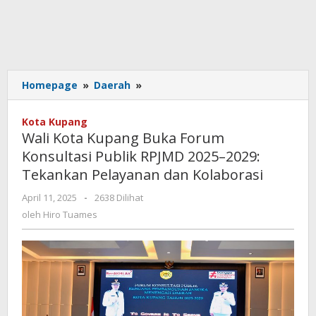
Wali
Homepage
»
Daerah
»
Kota
Kupang
Kota Kupang
Buka
Wali Kota Kupang Buka Forum
Forum
Konsultasi Publik RPJMD 2025–2029:
Konsultasi
Tekankan Pelayanan dan Kolaborasi
Publik
RPJMD
oleh
April 11, 2025
-
2638 Dilihat
2025–
Hiro
oleh
Hiro Tuames
2029:
Tuames
Tekankan
Pelayanan
dan
Kolaborasi