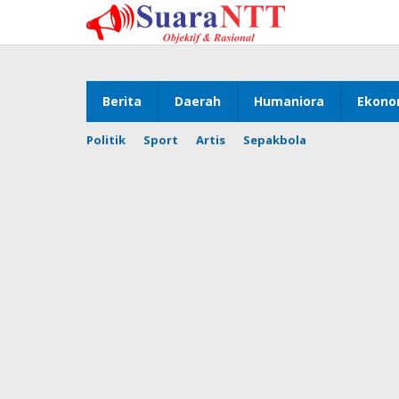
Lewati
ke
konten
Berita
Daerah
Humaniora
Ekono
Politik
Sport
Artis
Sepakbola