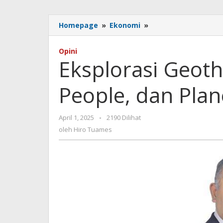
Eksplorasi
Homepage
»
Ekonomi
»
Geothermal:
Di
Opini
Antara
Eksplorasi Geoth
Provit,
People,
People, dan Plan
dan
Planet
oleh
April 1, 2025
-
2190 Dilihat
Hiro
oleh
Hiro Tuames
Tuames