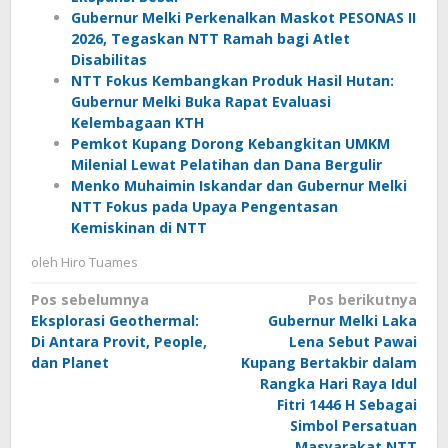
Gubernur Melki Perkenalkan Maskot PESONAS II
2026, Tegaskan NTT Ramah bagi Atlet
Disabilitas
NTT Fokus Kembangkan Produk Hasil Hutan:
Gubernur Melki Buka Rapat Evaluasi
Kelembagaan KTH
Pemkot Kupang Dorong Kebangkitan UMKM
Milenial Lewat Pelatihan dan Dana Bergulir
Menko Muhaimin Iskandar dan Gubernur Melki
NTT Fokus pada Upaya Pengentasan
Kemiskinan di NTT
oleh
Hiro Tuames
Navigasi
Pos sebelumnya
Pos berikutnya
Eksplorasi Geothermal:
Gubernur Melki Laka
pos
Di Antara Provit, People,
Lena Sebut Pawai
dan Planet
Kupang Bertakbir dalam
Rangka Hari Raya Idul
Fitri 1446 H Sebagai
Simbol Persatuan
Masyarakat NTT