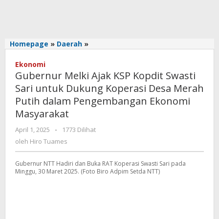
Gubernur
Homepage
»
Daerah
»
Melki
Ajak
Ekonomi
Gubernur Melki Ajak KSP Kopdit Swasti
KSP
Kopdit
Sari untuk Dukung Koperasi Desa Merah
Swasti
Putih dalam Pengembangan Ekonomi
Sari
Masyarakat
untuk
Dukung
oleh
April 1, 2025
-
1773 Dilihat
Koperasi
Hiro
oleh
Hiro Tuames
Desa
Tuames
Merah
Gubernur NTT Hadiri dan Buka RAT Koperasi Swasti Sari pada
Putih
Minggu, 30 Maret 2025. (Foto Biro Adpim Setda NTT)
dalam
Pengembangan
Ekonomi
Masyarakat