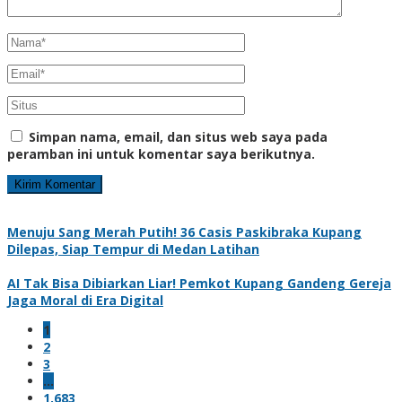
Simpan nama, email, dan situs web saya pada
peramban ini untuk komentar saya berikutnya.
Menuju Sang Merah Putih! 36 Casis Paskibraka Kupang
Dilepas, Siap Tempur di Medan Latihan
AI Tak Bisa Dibiarkan Liar! Pemkot Kupang Gandeng Gereja
Jaga Moral di Era Digital
1
2
3
…
1,683