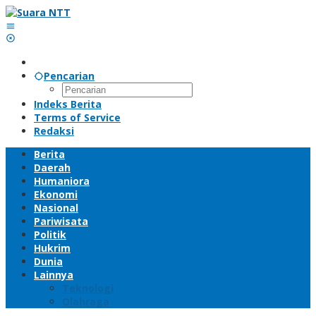
Lewati
ke
konten
Pencarian
Indeks Berita
Terms of Service
Redaksi
Berita
Daerah
Humaniora
Ekonomi
Nasional
Pariwisata
Politik
Hukrim
Dunia
Lainnya
Teknologi
Olahraga