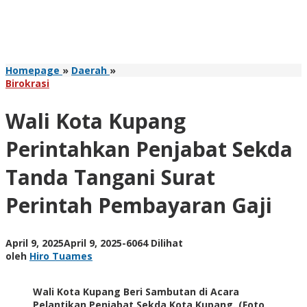
Wali
Homepage
»
Daerah
»
Kota
Birokrasi
Kupang
Perintahkan
Wali Kota Kupang
Penjabat
Sekda
Perintahkan Penjabat Sekda
Tanda
Tangani
Tanda Tangani Surat
Surat
Perintah
Perintah Pembayaran Gaji
Pembayaran
Gaji
oleh
April 9, 2025
April 9, 2025
-
6064 Dilihat
Hiro
oleh
Hiro Tuames
Tuames
Wali Kota Kupang Beri Sambutan di Acara
Pelantikan Penjabat Sekda Kota Kupang. (Foto