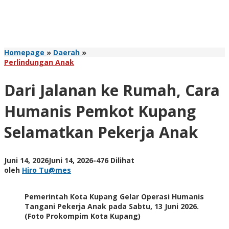
Dari
Homepage
»
Daerah
»
Jalanan
Perlindungan Anak
ke
Rumah,
Dari Jalanan ke Rumah, Cara
Cara
Humanis
Humanis Pemkot Kupang
Pemkot
Kupang
Selamatkan Pekerja Anak
Selamatkan
Pekerja
Anak
oleh
Juni 14, 2026
Juni 14, 2026
-
476 Dilihat
Hiro
oleh
Hiro Tu@mes
Tu@mes
Pemerintah Kota Kupang Gelar Operasi Humanis
Tangani Pekerja Anak pada Sabtu, 13 Juni 2026.
(Foto Prokompim Kota Kupang)