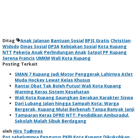
Ditag
Anak Jalanan
Bantuan Sosial
BPJS Gratis
Christian
Widodo
Dinas Sosial
DP3A
Kebijakan Sosial
Kota Kupang
NTT
Pekerja Anak
Perlindungan Anak
Satpol PP Kupang
Serena Francis
UMKM
Wali Kota Kupang
Posting Terkait
SMAN 7 Kupang Jadi Motor Penggerak Lahirnya Atlet
Muda Hockey Lewat Kelas Khusus
Rantai Obat Tak Boleh Putus! Wali Kota Kupang
Warning Keras Sistem Kesehatan
Wali Kota Kupang Gaungkan Gerakan Karakter Siswa
Dari Lubang Jalan hingga Sampah Kota: Warga
Bergerak, Kupang Mulai Berbenah Tanpa Banyak Janji
Tamparan Keras DPRD NTT: Pendidikan Amburadul,
Sekolah Malah Sibuk Berdagang
oleh
Hiro Tu@mes
Pos sebelumnya
Pengurus PKBI Kota Kupang Dikukuhkan,