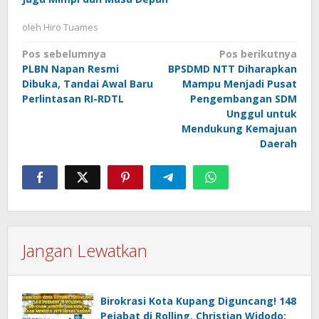
oleh
Hiro Tuames
Navigasi
Pos sebelumnya
Pos berikutnya
PLBN Napan Resmi
BPSDMD NTT Diharapkan
pos
Dibuka, Tandai Awal Baru
Mampu Menjadi Pusat
Perlintasan RI-RDTL
Pengembangan SDM
Unggul untuk
Mendukung Kemajuan
Daerah
Jangan Lewatkan
Birokrasi Kota Kupang Diguncang! 148
Pejabat di Rolling, Christian Widodo: