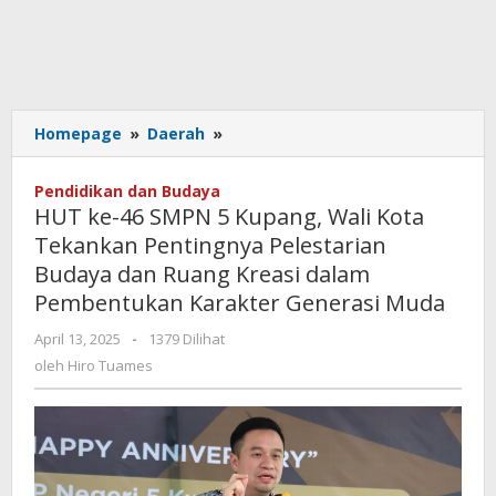
HUT
Homepage
»
Daerah
»
ke-
46
Pendidikan dan Budaya
SMPN
HUT ke-46 SMPN 5 Kupang, Wali Kota
5
Tekankan Pentingnya Pelestarian
Kupang,
Budaya dan Ruang Kreasi dalam
Wali
Kota
Pembentukan Karakter Generasi Muda
Tekankan
oleh
April 13, 2025
-
1379 Dilihat
Pentingnya
Hiro
Pelestarian
oleh
Hiro Tuames
Tuames
Budaya
dan
Ruang
Kreasi
dalam