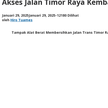
Akses Jalan Timor Raya Kemba
Kembali
Normal
Pasca
oleh
Januari 29, 2025
Januari 29, 2025
-
12180 Dilihat
Longsor
Hiro
oleh
Hiro Tuames
di
Tuames
Batu
Putih
Tampak Alat Berat Membersihkan Jalan Trans Timor Ra