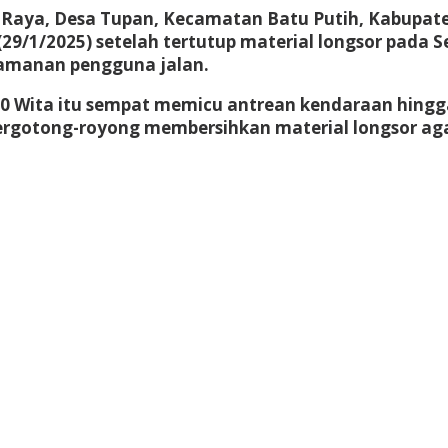
mor Raya, Desa Tupan, Kecamatan Batu Putih, Kabupa
9/1/2025) setelah tertutup material longsor pada Sel
eamanan pengguna jalan.
.30 Wita itu sempat memicu antrean kendaraan hingg
otong-royong membersihkan material longsor agar j