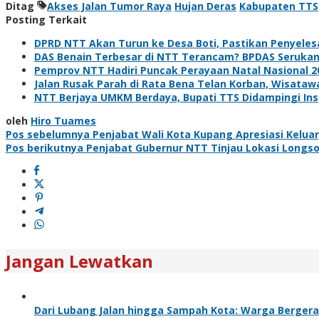
Ditag
Akses Jalan Tumor Raya
Hujan Deras
Kabupaten TTS
Posting Terkait
DPRD NTT Akan Turun ke Desa Boti, Pastikan Penyeles
DAS Benain Terbesar di NTT Terancam? BPDAS Serukan
Pemprov NTT Hadiri Puncak Perayaan Natal Nasional 202
Jalan Rusak Parah di Rata Bena Telan Korban, Wisata
NTT Berjaya UMKM Berdaya, Bupati TTS Didampingi In
oleh
Hiro Tuames
Navigasi
Pos sebelumnya
Penjabat Wali Kota Kupang Apresiasi Kelu
Pos berikutnya
Penjabat Gubernur NTT Tinjau Lokasi Longsor
pos
Jangan Lewatkan
Dari Lubang Jalan hingga Sampah Kota: Warga Bergera