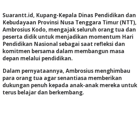
Suarantt.id, Kupang-Kepala Dinas Pendidikan dan
Kebudayaan Provinsi Nusa Tenggara Timur (NTT),
Ambrosius Kodo, mengajak seluruh orang tua dan
peserta didik untuk menjadikan momentum Hari
Pendidikan Nasional sebagai saat refleksi dan
komitmen bersama dalam membangun masa
depan melalui pendidikan.
Dalam pernyataannya, Ambrosius menghimbau
para orang tua agar senantiasa memberikan
dukungan penuh kepada anak-anak mereka untuk
terus belajar dan berkembang.