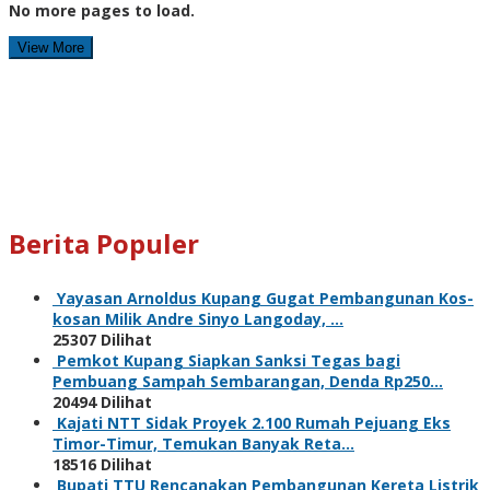
No more pages to load.
View More
Berita Populer
Yayasan Arnoldus Kupang Gugat Pembangunan Kos-
kosan Milik Andre Sinyo Langoday, …
25307 Dilihat
Pemkot Kupang Siapkan Sanksi Tegas bagi
Pembuang Sampah Sembarangan, Denda Rp250…
20494 Dilihat
Kajati NTT Sidak Proyek 2.100 Rumah Pejuang Eks
Timor-Timur, Temukan Banyak Reta…
18516 Dilihat
Bupati TTU Rencanakan Pembangunan Kereta Listrik