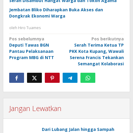
Seran Disambut Hangat Warga dan Tokoh Agama
Jembatan Bliko Diharapkan Buka Akses dan
Dongkrak Ekonomi Warga
oleh
Hiro Tuames
Navigasi
Pos sebelumnya
Pos berikutnya
Deputi Tawas BGN
Serah Terima Ketua TP
pos
Pantau Pelaksanaan
PKK Kota Kupang, Wawali
Program MBG di NTT
Serena Francis Tekankan
Semangat Kolaborasi
Jangan Lewatkan
Dari Lubang Jalan hingga Sampah