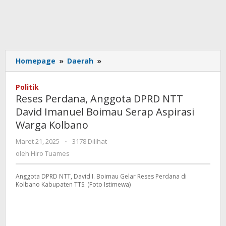
Reses
Homepage
»
Daerah
»
Perdana,
Anggota
Politik
DPRD
Reses Perdana, Anggota DPRD NTT
NTT
David Imanuel Boimau Serap Aspirasi
David
Warga Kolbano
Imanuel
Boimau
oleh
Maret 21, 2025
-
3178 Dilihat
Serap
Hiro
oleh
Hiro Tuames
Aspirasi
Tuames
Warga
Kolbano
Anggota DPRD NTT, David I. Boimau Gelar Reses Perdana di
Kolbano Kabupaten TTS. (Foto Istimewa)