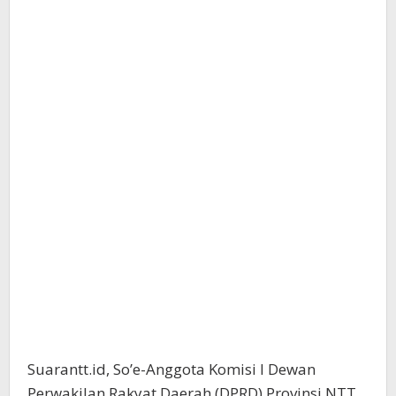
Suarantt.id, So’e-Anggota Komisi I Dewan
Perwakilan Rakyat Daerah (DPRD) Provinsi NTT,