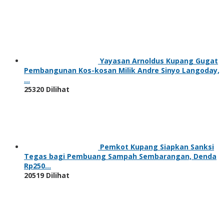
Yayasan Arnoldus Kupang Gugat Pembangunan Kos-
kosan Milik Andre Sinyo Langoday, …
25320 Dilihat
Pemkot Kupang Siapkan Sanksi Tegas bagi
Pembuang Sampah Sembarangan, Denda Rp250…
20519 Dilihat
Kajati NTT Sidak Proyek 2.100 Rumah Pejuang Eks
Timor-Timur, Temukan Banyak Reta…
18547 Dilihat
Bupati TTU Rencanakan
Pembangunan Kereta Listrik di Kota Kefamenanu,
Gandeng Inv…
17963 Dilihat