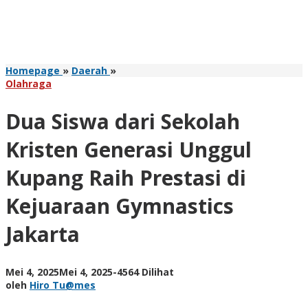
Dua
Homepage
»
Daerah
»
Siswa
Olahraga
dari
Sekolah
Dua Siswa dari Sekolah
Kristen
Generasi
Kristen Generasi Unggul
Unggul
Kupang
Kupang Raih Prestasi di
Raih
Prestasi
Kejuaraan Gymnastics
di
Kejuaraan
Jakarta
Gymnastics
Jakarta
oleh
Mei 4, 2025
Mei 4, 2025
-
4564 Dilihat
Hiro
oleh
Hiro Tu@mes
Tu@mes