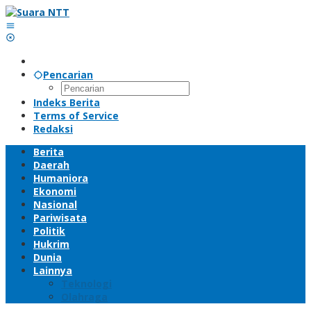
Lewati
ke
konten
Pencarian
Indeks Berita
Terms of Service
Redaksi
Berita
Daerah
Humaniora
Ekonomi
Nasional
Pariwisata
Politik
Hukrim
Dunia
Lainnya
Teknologi
Olahraga