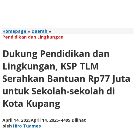
Dukung
Homepage
»
Daerah
»
Pendidikan
Pendidikan dan Lingkungan
dan
Lingkungan,
Dukung Pendidikan dan
KSP
TLM
Lingkungan, KSP TLM
Serahkan
Bantuan
Serahkan Bantuan Rp77 Juta
Rp77
Juta
untuk Sekolah-sekolah di
untuk
Sekolah-
Kota Kupang
sekolah
di
Kota
Kupang
oleh
April 14, 2025
April 14, 2025
-
4495 Dilihat
Hiro
oleh
Hiro Tuames
Tuames