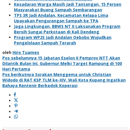
Kesadaran Warga Masih Jadi Tantangan, 15 Persen
Masyarakat Buang Sampah Sembarangan
TPS 3R Jadi Andalan, Kecamatan Kelapa Lima
Upayakan Pengurangan Sampah ke TPA
Jaga Lingkungan, BBWS NT II Laksanakan Program
Bersih Sungai Perkotaan di Kali Dendeng
Program WP2S Jadi Andalan Oebobo Wujudkan
Pengelolaan Sampah Terarah
oleh
Hiro Tuames
Navigasi
Pos sebelumnya
15 Jabatan Eselon II Pemprov NTT Akan
Dilantik Bulan Ini, Gubernur Melki Target Rampung di 100
pos
Hari Pertama
Pos berikutnya
Sorakan Menggema untuk Christian
Widodo di RAT KSP TLM ke-XIV, Wali Kota Kupang Ingatkan
Bahaya Rentenir Berkedok Koperasi