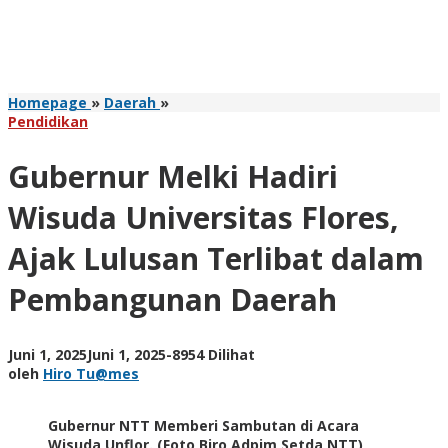
Gubernur
Homepage
»
Daerah
»
Melki
Pendidikan
Hadiri
Wisuda
Gubernur Melki Hadiri
Universitas
Flores,
Wisuda Universitas Flores,
Ajak
Lulusan
Ajak Lulusan Terlibat dalam
Terlibat
dalam
Pembangunan Daerah
Pembangunan
Daerah
oleh
Juni 1, 2025
Juni 1, 2025
-
8954 Dilihat
Hiro
oleh
Hiro Tu@mes
Tu@mes
Gubernur NTT Memberi Sambutan di Acara
Wisuda Unflor. (Foto Biro Adpim Setda NTT)