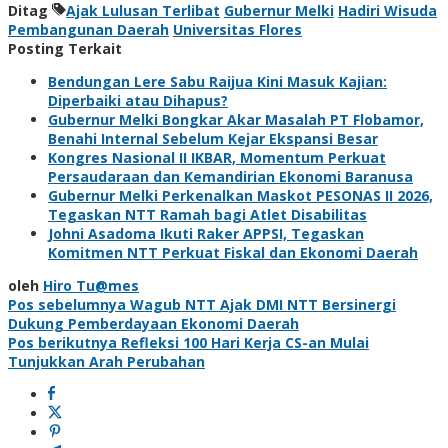
Ditag
Ajak Lulusan Terlibat
Gubernur Melki
Hadiri Wisuda
Pembangunan Daerah
Universitas Flores
Posting Terkait
Bendungan Lere Sabu Raijua Kini Masuk Kajian:
Diperbaiki atau Dihapus?
Gubernur Melki Bongkar Akar Masalah PT Flobamor,
Benahi Internal Sebelum Kejar Ekspansi Besar
Kongres Nasional II IKBAR, Momentum Perkuat
Persaudaraan dan Kemandirian Ekonomi Baranusa
Gubernur Melki Perkenalkan Maskot PESONAS II 2026,
Tegaskan NTT Ramah bagi Atlet Disabilitas
Johni Asadoma Ikuti Raker APPSI, Tegaskan
Komitmen NTT Perkuat Fiskal dan Ekonomi Daerah
oleh
Hiro Tu@mes
Navigasi
Pos sebelumnya
Wagub NTT Ajak DMI NTT Bersinergi
Dukung Pemberdayaan Ekonomi Daerah
pos
Pos berikutnya
Refleksi 100 Hari Kerja CS-an Mulai
Tunjukkan Arah Perubahan