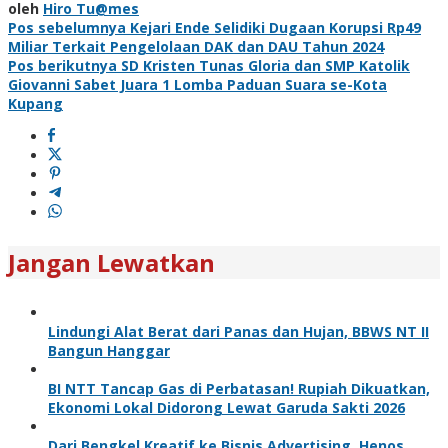
oleh
Hiro Tu@mes
Navigasi
Pos sebelumnya
Kejari Ende Selidiki Dugaan Korupsi Rp49
Miliar Terkait Pengelolaan DAK dan DAU Tahun 2024
pos
Pos berikutnya
SD Kristen Tunas Gloria dan SMP Katolik
Giovanni Sabet Juara 1 Lomba Paduan Suara se-Kota
Kupang
Jangan Lewatkan
Lindungi Alat Berat dari Panas dan Hujan, BBWS NT II
Bangun Hanggar
BI NTT Tancap Gas di Perbatasan! Rupiah Dikuatkan,
Ekonomi Lokal Didorong Lewat Garuda Sakti 2026
Dari Bengkel Kreatif ke Bisnis Advertising, Henos