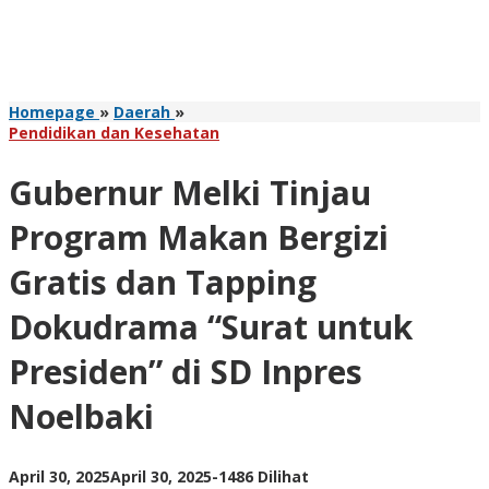
Gubernur
Homepage
»
Daerah
»
Melki
Pendidikan dan Kesehatan
Tinjau
Program
Gubernur Melki Tinjau
Makan
Bergizi
Program Makan Bergizi
Gratis
dan
Gratis dan Tapping
Tapping
Dokudrama
Dokudrama “Surat untuk
“Surat
untuk
Presiden” di SD Inpres
Presiden”
di
SD
Noelbaki
Inpres
Noelbaki
oleh
April 30, 2025
April 30, 2025
-
1486 Dilihat