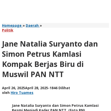
Jane
Homepage
»
Daerah
»
Natalia
Politik
Suryanto
dan
Jane Natalia Suryanto dan
Simon
Petrus
Simon Petrus Kamlasi
Kamlasi
Kompak
Kompak Berjas Biru di
Berjas
Biru
Muswil PAN NTT
di
Muswil
PAN
NTT
oleh
April 26, 2025
April 28, 2025
-
1846 Dilihat
Hiro
oleh
Hiro Tuames
Tuames
Jane Natalia Suryanto dan Simon Petrus Kamlasi
Resmi Menjadi Kader PAN NTT. (Foto RN)