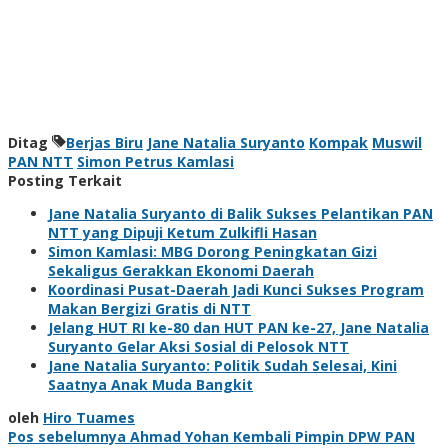
Ditag
Berjas Biru
Jane Natalia Suryanto
Kompak
Muswil
PAN NTT
Simon Petrus Kamlasi
Posting Terkait
Jane Natalia Suryanto di Balik Sukses Pelantikan PAN
NTT yang Dipuji Ketum Zulkifli Hasan
Simon Kamlasi: MBG Dorong Peningkatan Gizi
Sekaligus Gerakkan Ekonomi Daerah
Koordinasi Pusat-Daerah Jadi Kunci Sukses Program
Makan Bergizi Gratis di NTT
Jelang HUT RI ke-80 dan HUT PAN ke-27, Jane Natalia
Suryanto Gelar Aksi Sosial di Pelosok NTT
Jane Natalia Suryanto: Politik Sudah Selesai, Kini
Saatnya Anak Muda Bangkit
oleh
Hiro Tuames
Navigasi
Pos sebelumnya
Ahmad Yohan Kembali Pimpin DPW PAN