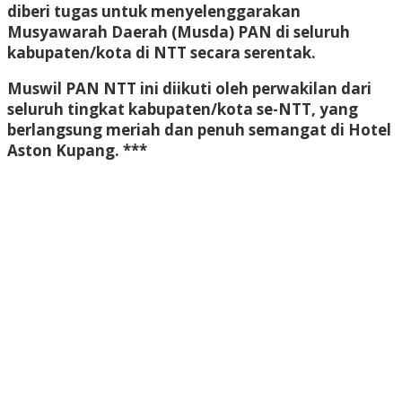
diberi tugas untuk menyelenggarakan
Musyawarah Daerah (Musda) PAN di seluruh
kabupaten/kota di NTT secara serentak.
Muswil PAN NTT ini diikuti oleh perwakilan dari
seluruh tingkat kabupaten/kota se-NTT, yang
berlangsung meriah dan penuh semangat di Hotel
Aston Kupang. ***
Bokep Indonesia Terbaru
Bokep Jepang Jav
Bokep
ukthi jilbab
DAYWINBET
GOBETASIA
GOBET
GOBET
DAYWINBET
SLOT GACOR
BOKEP INDO
BOKEP INDONESIA
BOKEP LIVE VCS
agen gacor
DAYWINBET
DAYWINBET
slot 4d gacor
agen gacor
Bokep Indonesia Terbaru
DAYWINBET
SLOT
GACOR
SLOT GACOR
SLOT GACOR
SCATTER
HITAM
SCATTER HITAM
slot maxwin
SLOT GACOR
agen gacor
DAYWINBET
slot gacor
DAYWINBET
DAYWINBET
GOBETASIA
DAYWINBET
GOBETASIA
x1000
slot gacor
DAYWINBET
situs gobet
GOBET