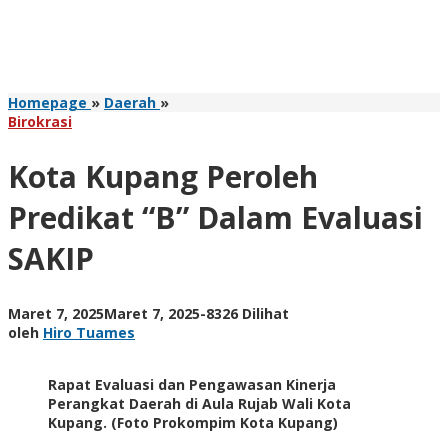
Kota
Homepage
»
Daerah
»
Kupang
Birokrasi
Peroleh
Predikat
Kota Kupang Peroleh
"B"
Dalam
Predikat “B” Dalam Evaluasi
Evaluasi
SAKIP
SAKIP
oleh
Maret 7, 2025
Maret 7, 2025
-
8326 Dilihat
Hiro
oleh
Hiro Tuames
Tuames
Rapat Evaluasi dan Pengawasan Kinerja
Perangkat Daerah di Aula Rujab Wali Kota
Kupang. (Foto Prokompim Kota Kupang)