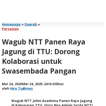
Wagub
Homepage
»
Daerah
»
NTT
Pertanian
Panen
Raya
Wagub NTT Panen Raya
Jagung
di
Jagung di TTU: Dorong
TTU:
Dorong
Kolaborasi untuk
Kolaborasi
untuk
Swasembada Pangan
Swasembada
Pangan
oleh
Mei 24, 2025
Mei 24, 2025
-
2416 Dilihat
Hiro
oleh
Hiro Tu@mes
Tu@mes
Wagub NTT Johni Asadoma Panen Raya Jagung
di Kabupaten TTU. (Foto Biro Adpim Setda NTT)