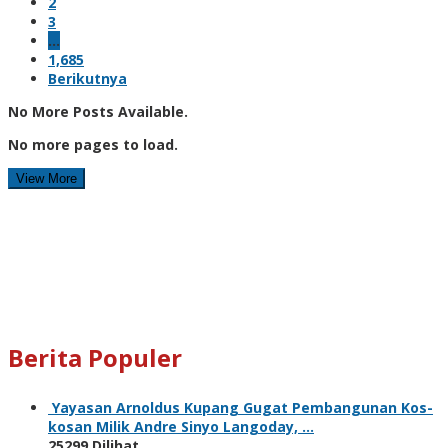
2
3
…
1,685
Berikutnya
No More Posts Available.
No more pages to load.
View More
Berita Populer
Yayasan Arnoldus Kupang Gugat Pembangunan Kos-
kosan Milik Andre Sinyo Langoday, …
25299 Dilihat