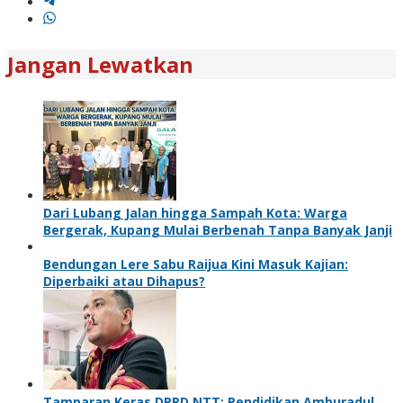
Jangan Lewatkan
Dari Lubang Jalan hingga Sampah Kota: Warga
Bergerak, Kupang Mulai Berbenah Tanpa Banyak Janji
Bendungan Lere Sabu Raijua Kini Masuk Kajian:
Diperbaiki atau Dihapus?
Tamparan Keras DPRD NTT: Pendidikan Amburadul,