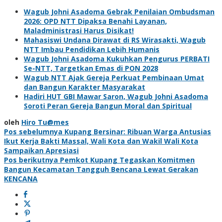
Wagub Johni Asadoma Gebrak Penilaian Ombudsman
2026: OPD NTT Dipaksa Benahi Layanan,
Maladministrasi Harus Disikat!
Mahasiswi Undana Dirawat di RS Wirasakti, Wagub
NTT Imbau Pendidikan Lebih Humanis
Wagub Johni Asadoma Kukuhkan Pengurus PERBATI
Se-NTT, Targetkan Emas di PON 2028
Wagub NTT Ajak Gereja Perkuat Pembinaan Umat
dan Bangun Karakter Masyarakat
Hadiri HUT GBI Mawar Saron, Wagub Johni Asadoma
Soroti Peran Gereja Bangun Moral dan Spiritual
oleh
Hiro Tu@mes
Navigasi
Pos sebelumnya
Kupang Bersinar: Ribuan Warga Antusias
Ikut Kerja Bakti Massal, Wali Kota dan Wakil Wali Kota
pos
Sampaikan Apresiasi
Pos berikutnya
Pemkot Kupang Tegaskan Komitmen
Bangun Kecamatan Tangguh Bencana Lewat Gerakan
KENCANA