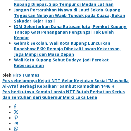
Kupang Dilepas, Siap Tempur di Medan Latihan
Jangan Pertaruhkan Nyawa di Laut! Sekda Kupang
Tegaskan Nelayan Wajib Tunduk pada Cuaca, Bukan
Sekadar Kejar Hasil
IOM Gelontorkan Dana Ratusan Juta, Pemkot Kupang
Tancap Gas! Penanganan Pengungsi Tak Boleh
Kendur
Gebrak Sekolah, Wali Kota Kupang Luncurkan
Roadshow PKK: Remaja Dibekali Lawan Kekerasan,
Jaga Mimpi dan Masa Depan
Wali Kota Kupang Sebut Budaya Jadi Perekat
Keberagaman
oleh
Hiro Tuames
Navigasi
Pos sebelumnya
Kejati NTT Gelar Kegiatan Sosial “Musholla
Al-A’raf Berbagi Kebaikan” Sambut Ramadhan 1446 H
pos
Pos berikutnya
Komda Lansia NTT Butuh Perhatian Serius
dan Sentuhan dari Gubernur Melki Laka Lena