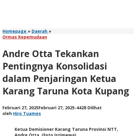
Andre
Homepage
»
Daerah
»
Otta
Ormas Kepemudaan
Tekankan
Pentingnya
Andre Otta Tekankan
Konsolidasi
dalam
Pentingnya Konsolidasi
Penjaringan
Ketua
dalam Penjaringan Ketua
Karang
Taruna
Karang Taruna Kota Kupang
Kota
Kupang
oleh
Februari 27, 2025
Februari 27, 2025
-
4428 Dilihat
Hiro
oleh
Hiro Tuames
Tuames
Ketua Demisioner Karang Taruna Provinsi NTT,
Andre Otta. (Foto Istimewa)