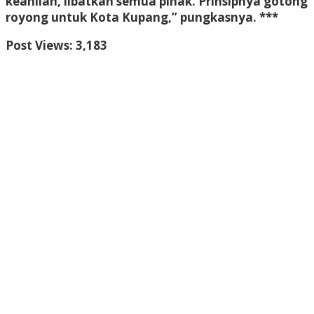
keahlian, libatkan semua pihak. Prinsipnya gotong
royong untuk Kota Kupang,” pungkasnya. ***
Post Views:
3,183