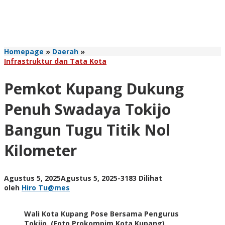
Pemkot
Homepage
»
Daerah
»
Kupang
Infrastruktur dan Tata Kota
Dukung
Penuh
Pemkot Kupang Dukung
Swadaya
Tokijo
Penuh Swadaya Tokijo
Bangun
Tugu
Bangun Tugu Titik Nol
Titik
Nol
Kilometer
Kilometer
oleh
Agustus 5, 2025
Agustus 5, 2025
-
3183 Dilihat
Hiro
oleh
Hiro Tu@mes
Tu@mes
Wali Kota Kupang Pose Bersama Pengurus
Tokijo. (Foto Prokompim Kota Kupang)