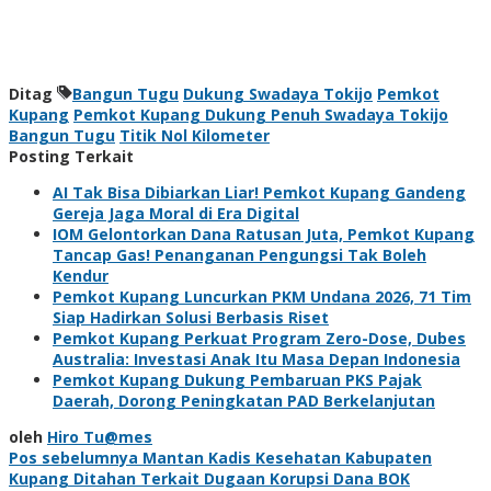
Ditag
Bangun Tugu
Dukung Swadaya Tokijo
Pemkot
Kupang
Pemkot Kupang Dukung Penuh Swadaya Tokijo
Bangun Tugu
Titik Nol Kilometer
Posting Terkait
AI Tak Bisa Dibiarkan Liar! Pemkot Kupang Gandeng
Gereja Jaga Moral di Era Digital
IOM Gelontorkan Dana Ratusan Juta, Pemkot Kupang
Tancap Gas! Penanganan Pengungsi Tak Boleh
Kendur
Pemkot Kupang Luncurkan PKM Undana 2026, 71 Tim
Siap Hadirkan Solusi Berbasis Riset
Pemkot Kupang Perkuat Program Zero-Dose, Dubes
Australia: Investasi Anak Itu Masa Depan Indonesia
Pemkot Kupang Dukung Pembaruan PKS Pajak
Daerah, Dorong Peningkatan PAD Berkelanjutan
oleh
Hiro Tu@mes
Navigasi
Pos sebelumnya
Mantan Kadis Kesehatan Kabupaten
Kupang Ditahan Terkait Dugaan Korupsi Dana BOK