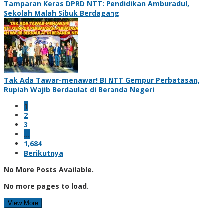
Tamparan Keras DPRD NTT: Pendidikan Amburadul,
Sekolah Malah Sibuk Berdagang
Tak Ada Tawar-menawar! BI NTT Gempur Perbatasan,
Rupiah Wajib Berdaulat di Beranda Negeri
1
2
3
…
1,684
Berikutnya
No More Posts Available.
No more pages to load.
View More